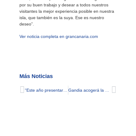
por su buen trabajo y desear a todos nuestros
visitantes la mejor experiencia posible en nuestra
isla, que también es la suya. Ese es nuestro
deseo”.
Ver noticia completa en grancanaria.com
Más Noticias
“Este año presentaremos en FITUR la puesta en marcha de ‘La Red Española de Destinos por la Diversidad’”
Gandia acogerá la Gala Mr.Gay Comunitat Valenciana 2024